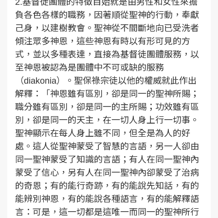
2.基督徒團體的特徵自始就是由男性和女性來擔
負各色各樣的職務，因著順從聖神的行動，奉獻
己身，以建樹教會。聖神從不間斷地向已受洗者
傾注眾多神恩，這些神恩有時以有形可見的方
式，並以多種表達，直接為基督徒團體服務，以
至神恩被認為是團體中不可或缺的服務
（diakonia）。聖保祿宗徒以他的權威就此作出
解釋：「神恩雖有區別，卻是同一的聖神所賜；
職分雖有區別，卻是同一的主所賜；功效雖有區
別，卻是同一的天主，在一切人身上行一切事。
聖神顯示在每人身上雖不同，但全是為人的好
處。這人從聖神蒙受了智慧的言語，另一人卻由
同一聖神蒙受了知識的言語；有人在同一聖神內
蒙受了信心，另有人在同一聖神內卻蒙受了治病
的奇恩；有的能行奇跡，有的能說先知話，有的
能辨別神恩，有的能說各種語言，有的能解釋語
言：可是，這一切都是這唯一而同一的聖神所行