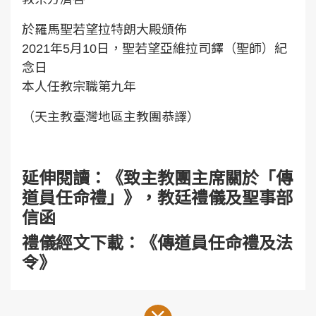
於羅馬聖若望拉特朗大殿頒佈
2021年5月10日，聖若望亞維拉司鐸（聖師）紀
念日
本人任教宗職第九年
（天主教臺灣地區主教團恭譯）
延伸閱讀：
《致主教團主席關於「傳
道員任命禮」》，教廷禮儀及聖事部
信函
禮儀經文下載：
《傳道員任命禮及法
令》