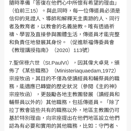
隨時準備「答復在他們心中所懷有希望的理由」
（伯前三15）。與此同時，每一位傳道員必須是
信仰的見證人、導師和解釋天主奧跡的人、同行
者及教育者，以教會的名義施教。唯有透過祈
禱、學習及直接參與團體生活，傳道員才能完整
和負責任地發展其身份。（促進新福傳委員會
《教理講授指南》（2020）113號）
7.聖保祿六世（St.PaulVI），因其偉大卓見，頒
佈了《某些職務》（Ministeriaquaedam,1972）
宗座牧函，其目的不僅為使讀經員和輔祭員的職
務，能適應已轉變的歷史狀況（參閱《主的神》
宗座牧函），更鼓勵各地主教團發展（讀經員和
輔祭員以外的）其他職務，包括傳道員。「除了
拉丁教會這些共有的職務以外，地區主教團仍可
基於特別理由，向宗座提出在他們地區設立他們
認為有必要和實用的其他職務，比如：守門者、