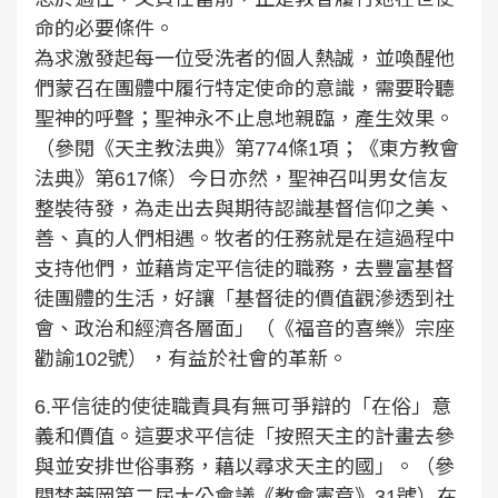
命的必要條件。
為求激發起每一位受洗者的個人熱誠，並喚醒他
們蒙召在團體中履行特定使命的意識，需要聆聽
聖神的呼聲；聖神永不止息地親臨，產生效果。
（參閱《天主教法典》第774條1項；《東方教會
法典》第617條）今日亦然，聖神召叫男女信友
整裝待發，為走出去與期待認識基督信仰之美、
善、真的人們相遇。牧者的任務就是在這過程中
支持他們，並藉肯定平信徒的職務，去豐富基督
徒團體的生活，好讓「基督徒的價值觀滲透到社
會、政治和經濟各層面」（《福音的喜樂》宗座
勸諭102號），有益於社會的革新。
6.平信徒的使徒職責具有無可爭辯的「在俗」意
義和價值。這要求平信徒「按照天主的計畫去參
與並安排世俗事務，藉以尋求天主的國」。（參
閱梵蒂岡第二屆大公會議《教會憲章》31號）在