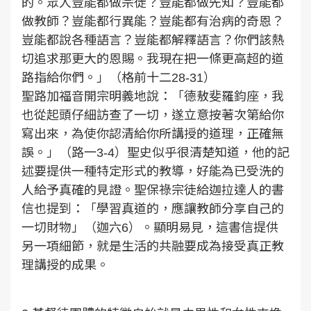
的。眾人豈能都做宗徒？豈能都做先知？豈能都
做教師？豈能都行異能？豈能都有治病的奇恩？
豈能都說各種語言？豈能都解釋語言？你們該熱
切追求那更大的恩賜。我現在把一條更高超的道
路指給你們。」（格前十二28-31）
聖路加福音開宗明義地說：「德敖斐羅鈞座，我
也從起頭仔細訪查了一切，遂立意按著次第給你
寫出來，為使你認清給你所講授的道理，正確無
誤。」（路一3-4）聖史似乎很清楚知道，他的記
述要提供一種特定形式的教導，好能為已受洗的
人給予真確的見證。聖保祿宗徒給迦拉達人的書
信也提到：「學習真道的，應讓教師分享自己的
一切財物」（迦六6）。顯明易見，這書信提供
另一項細節，就是生活的共融要成為接受真正教
理講授的成果。