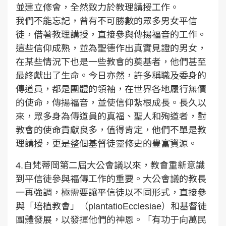
並建立修會，全然致力於教理講授工作。
我們不能忘記，曾有不可勝數的眾多男女平信
徒，借著教理講授，直接參與傳揚福音的工作。
這些信仰成熟，並為聖德作出真實見證的男女，
在某些情況下也是一些教會的奠基者，他們甚至
最終獻出了生命。今日亦然，許多稱職及委身的
傳道員，都是團體的領袖，在世界各地履行無價
的使命，傳揚福音，並使信仰紮根成長。長久以
來，眾多身為傳道員的真福、聖人和殉道者，對
教會的使命貢獻良多，值得肯定，他們不單是教
理講授，更是整個基督徒靈修史的豐富資源。
4.自梵蒂岡第二屆大公會議以來，教會重新意識
到平信徒參與福傳工作的重要。大公會議的教長
一再強調，極需要讓平信徒以不同形式，直接參
與「培植教會」（plantatioEcclesiae）和基督徒
團體發展，以發揮他們的神恩。「有功于向萬民