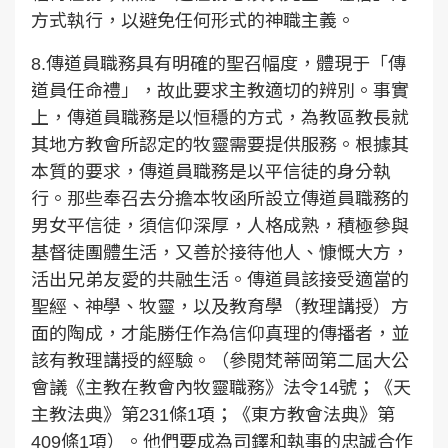
方式執行，以避免任何形式的神職主義。
8.傳道員職務具有明確的聖召幅度，體現于「傳
道員任命禮」，故此要求主教適切的辨別。事實
上，傳道員職務是以恒穩的方式，為教區教長就
其地方教會所認定的牧靈需要提供服務。根據其
本質的要求，傳道員職務是以平信徒的身分執
行。那些奉召去分擔本牧函所設立傳道員職務的
男女平信徒，須信仰深厚，人格成熟，積極參與
基督徒團體生活，又善於接待他人、慷慨大方，
活出兄弟友愛的共融生活。傳道員該接受適當的
聖經、神學、牧靈，以及教育學（教理講授）方
面的陶成，才能勝任作為信仰真理的傳播者，並
該有教理講授的經驗。（參閱梵蒂岡第二屆大公
會議《主教在教會內牧靈職務》法令14號；《天
主教法典》第231條1項；《東方教會法典》第
409條1項）。他們要成為司鐸和執事的忠誠合作