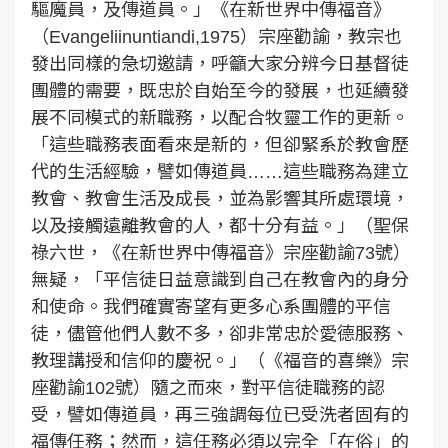
驅魔員，及傳道員。」《在新世界中傳福音》
（Evangeliinuntiandi,1975）宗座勸諭，教宗也
發出同樣的急切邀請，呼籲大家分辨今日基督徒
團體的需要，既忠於自始至今的發展，也延續發
展不同模式的新職務，以配合牧靈工作的更新。
「這些職務表面看來是新的，但卻緊系於教會歷
代的生活經驗，譬如傳道員……這些職務為建立
教會、教會生活及成長，並為影響其所處環境，
以及接觸遠離教會的人，都十分有益。」（聖保
祿六世，《在新世界中傳福音》宗座勸諭73號）
無疑，「平信徒日益意識到自己在教會內的身分
和使命。我們確實寄望有更多心系團體的平信
徒，儘管他們人數不多，卻非常忠於愛德服務、
教理講授和信仰的慶祝。」（《福音的喜樂》宗
座勸諭102號）隨之而來，對平信徒職務的認
受，譬如傳道員，再三強調每位已受洗者固有的
福傳任務；然而，這任務必須以完全「在俗」的