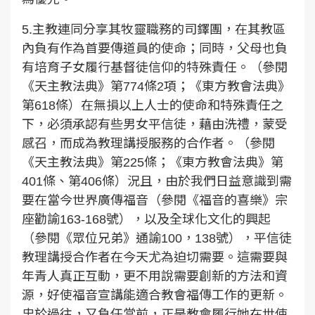
5.主教連同分享其牧靈職務的司鐸團，在其教區
內負有作為首要傳道員的使命；同時，父母也負
有培育子女履行基督徒信仰的特殊責任。（參閱
《天主教法典》第774條2項；《東方教會法典》
第618條）在無損以上人士的使命和特殊責任之
下，必須承認有些男女平信徒，藉由洗禮，蒙受
感召，而成為教理講授服務的合作者。（參閱
《天主教法典》第225條；《東方教會法典》第
401條、第406條）況且，由於我們日益意識到需
要在當今世界廣傳福音（參閱《福音的喜樂》宗
座勸諭163-168號），以及全球化文化的興起
（參閱《眾位兄弟》通諭100，138號），平信徒
教理講授合作者在今天尤為迫切需要。這需要與
年青人真正互動，更不用說需要創新的方法和資
源，好使福音宣講能適合教會福傳工作的更新。
忠於過往，又負任當前，正是教會履行她在世使