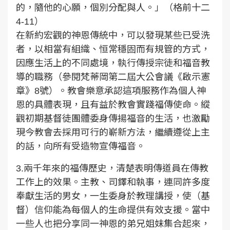
的，隨他的心願，個別分配與人。」（格前十二
4-11）
在新約宏觀的神恩傳統中，可以發現某些已受洗
者，以相當有組織、恒常穩固而有規管的方式，
因應生活上的不同處境，執行傳授宗徒和福音教
導的職務（參閱梵蒂岡第二屆大公會議《啟示憲
章》8號）。教會樂意承認這項服務作為個人神
恩的具體表現，且有益於教會實踐福傳使命。縱
觀初期基督徒團體委身傳揚福音的生活，也激勵
現今教會去採用可行的嶄新方法，繼續遵從上主
的話，向所有受造物宣傳福音。
3.兩千年來的福傳歷史，清楚表明傳道員在傳教
工作上的效果。主教、司鐸和執事，連同許多度
奉獻生活的男女，一生委身於教理講授，使（基
督）信仰能為每個人的生命提供有效支援。當中
一些人也把分享同一神恩的弟兄姐妹集合起來，