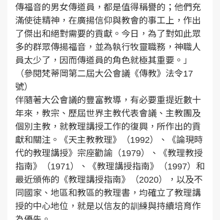
傳福音的男女傳道員，都是值得稱譽的；他們充
滿使徒精神，在廣揚信仰與教會的事工上，作出
了傑出和絕對需要的貢獻。今日，為了對如此眾
多的群眾傳揚福音，並為執行牧靈職務，神職人
員太少了，因而傳道員的角色就極其重要。」
（參閱梵蒂岡第二屆大公會議《傳教》法令17
號）
伴隨著大公會議的豐富教導，有必要重提近數十
年來，教宗、歷屆世界主教代表會議、主教團及
個別主教，就教理講授工作的復興，所作出的貢
獻和關注。《天主教教理》（1992）、《論現時
代的教理講授》宗座勸諭（1979）、《教理教授
指南》（1971）、《教理講授指南》（1997）和
最近頒佈的《教理講授指南》（2020），以及不
同國家、地區和教區的教理書，均確立了教理講
授的中心地位，就是以信友的訓練與持續培育作
為優先。