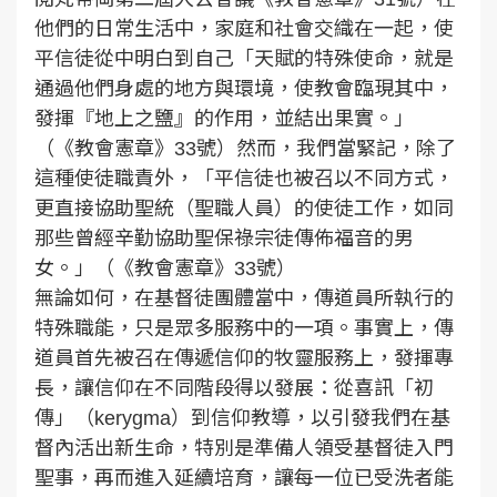
他們的日常生活中，家庭和社會交織在一起，使
平信徒從中明白到自己「天賦的特殊使命，就是
通過他們身處的地方與環境，使教會臨現其中，
發揮『地上之鹽』的作用，並結出果實。」
（《教會憲章》33號）然而，我們當緊記，除了
這種使徒職責外，「平信徒也被召以不同方式，
更直接協助聖統（聖職人員）的使徒工作，如同
那些曾經辛勤協助聖保祿宗徒傳佈福音的男
女。」（《教會憲章》33號）
無論如何，在基督徒團體當中，傳道員所執行的
特殊職能，只是眾多服務中的一項。事實上，傳
道員首先被召在傳遞信仰的牧靈服務上，發揮專
長，讓信仰在不同階段得以發展：從喜訊「初
傳」（kerygma）到信仰教導，以引發我們在基
督內活出新生命，特別是準備人領受基督徒入門
聖事，再而進入延續培育，讓每一位已受洗者能