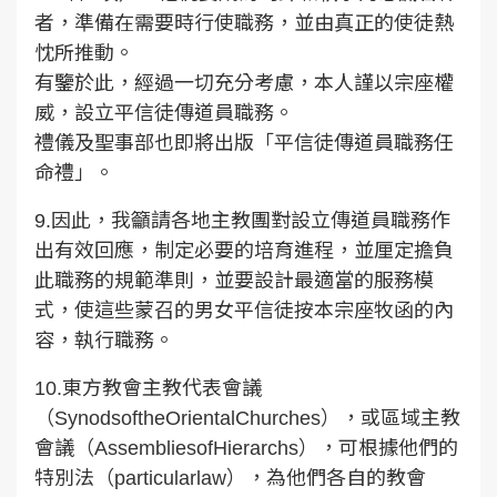
者，準備在需要時行使職務，並由真正的使徒熱
忱所推動。
有鑒於此，經過一切充分考慮，本人謹以宗座權
威，設立平信徒傳道員職務。
禮儀及聖事部也即將出版「平信徒傳道員職務任
命禮」。
9.因此，我籲請各地主教團對設立傳道員職務作
出有效回應，制定必要的培育進程，並厘定擔負
此職務的規範準則，並要設計最適當的服務模
式，使這些蒙召的男女平信徒按本宗座牧函的內
容，執行職務。
10.東方教會主教代表會議
（SynodsoftheOrientalChurches），或區域主教
會議（AssembliesofHierarchs），可根據他們的
特別法（particularlaw），為他們各自的教會