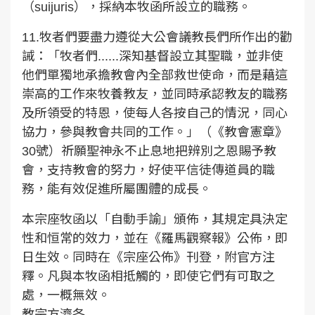
（suijuris），採納本牧函所設立的職務。
11.牧者們要盡力遵從大公會議教長們所作出的勸
誡：「牧者們......深知基督設立其聖職，並非使
他們單獨地承擔教會內全部救世使命，而是藉這
崇高的工作來牧養教友，並同時承認教友的職務
及所領受的特恩，使每人各按自己的情況，同心
協力，參與教會共同的工作。」（《教會憲章》
30號）祈願聖神永不止息地把辨別之恩賜予教
會，支持教會的努力，好使平信徒傳道員的職
務，能有效促進所屬團體的成長。
本宗座牧函以「自動手諭」頒佈，其規定具決定
性和恒常的效力，並在《羅馬觀察報》公佈，即
日生效。同時在《宗座公佈》刊登，附官方注
釋。凡與本牧函相抵觸的，即使它們有可取之
處，一概無效。
教宗方濟各