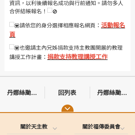
資訊，以利後續報名成功與行前通知。請勿多人
合併結帳報名！
活動報名
請依您的身分選擇相應報名網頁：
頁
也邀請主內兄姊捐款支持主教團開展的教理
捐款支持教理講授工作
講授工作計畫：
丹娜絲颱風重創嘉義與台南教區—請您伸出援手，支持嘉義與台南受災聖堂的緊急修繕與重建工程！
回列表
丹娜絲颱風災後聖堂修繕計畫─募款金額已達標
關於天主教
關於福傳委員會