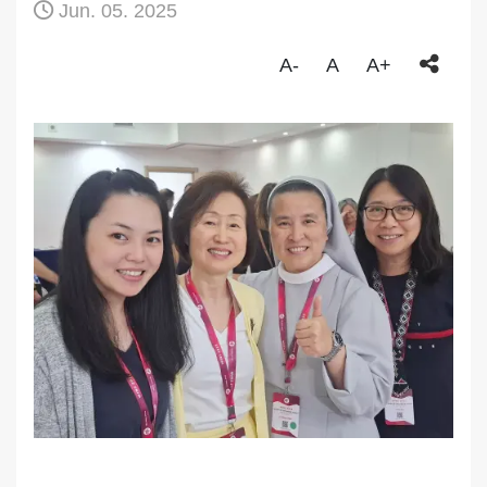
Jun. 05. 2025
A-
A
A+