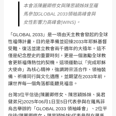
本會派陳麗卿修女與陳思穎姊妹至羅
馬參加GLOBAL 2033領袖高峰會與
女性影響力高峰會(WINS)。
「GLOBAL 2033」是一項由天主教會發起的全球
性福傳計畫，目的是準備並迎接2033年耶穌基督
受難、復活並建立教會兩千週年的大禧年。這不
僅是紀念歷史的重要時刻，更是一個激勵全球教
會更新福傳熱忱的契機。這項運動以「完成耶穌
大使命」為核心精神，強調跨宗派合作、領袖裝
備、祈禱同行與文化適應，並期望在2033年前，
讓世界每一個角落都能聽見福音。
台灣3位平信徒(陳麗卿修女、陳思穎姊妹、吳君
健弟兄)2025年06月1日至5日代表參與在羅馬菲
烏吉舉辦的「GLOBAL 2033 領袖峰會」、2位平
信徒(陳麗卿修女、陳思穎姊妹)代表參與在羅馬